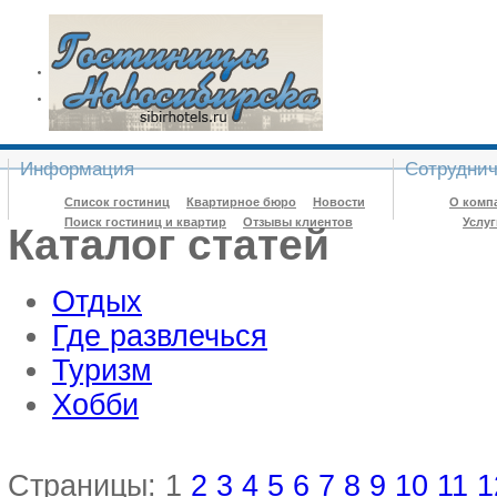
Информация
Сотруднич
Список гостиниц
Квартирное бюро
Новости
О комп
Поиск гостиниц и квартир
Отзывы клиентов
Услу
Каталог статей
Отдых
Где развлечься
Туризм
Хобби
Страницы: 1
2
3
4
5
6
7
8
9
10
11
1