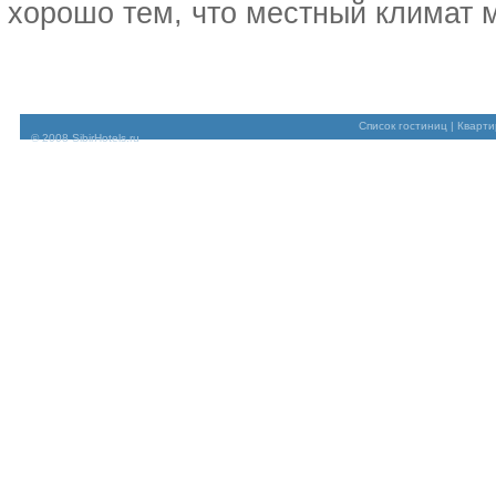
хорошо тем, что местный климат мя
Список гостиниц
|
Кварти
© 2008 SibirHotels.ru