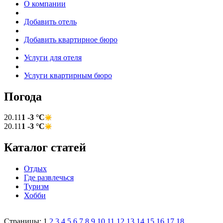
О компании
Добавить отель
Добавить квартирное бюро
Услуги для отеля
Услуги квартирным бюро
Погода
20.11
1 -3 °C
20.11
1 -3 °C
Каталог статей
Отдых
Где развлечься
Туризм
Хобби
Страницы: 1
2
3
4
5
6
7
8
9
10
11
12
13
14
15
16
17
18